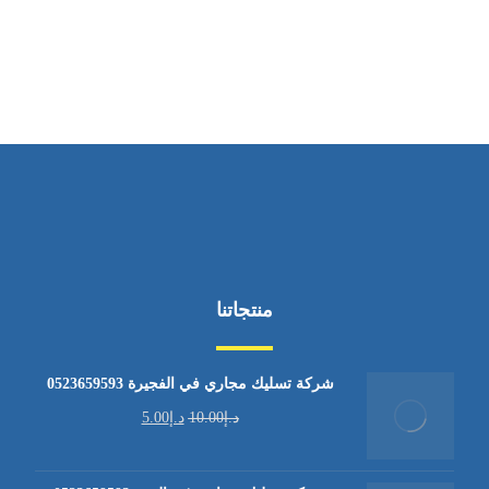
من السبت إلى الجمعة 9:٠٠ - 12:٠٠
منتجاتنا
شركة تسليك مجاري في الفجيرة 0523659593
د.إ
10.00
د.إ
5.00