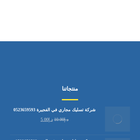
من السبت إلى الجمعة 9:٠٠ - 12:٠٠
منتجاتنا
شركة تسليك مجاري في الفجيرة 0523659593
د.إ
10.00
د.إ
5.00