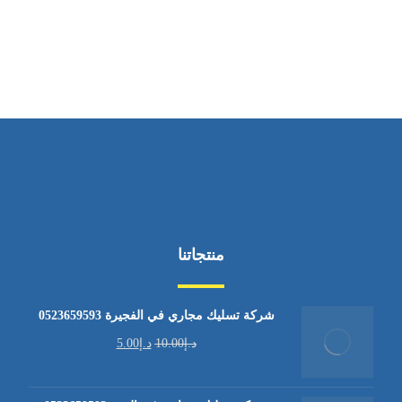
من السبت إلى الجمعة 9:٠٠ - 12:٠٠
منتجاتنا
شركة تسليك مجاري في الفجيرة 0523659593
د.إ
10.00
د.إ
5.00