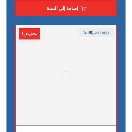
إضافة إلى السلة
د.إ
5.00
د.إ
10.00
تخفيض!