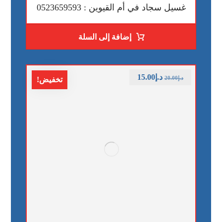
غسيل سجاد في أم القيوين : 0523659593
إضافة إلى السلة
د.إ
15.00
د.إ
20.00
تخفيض!