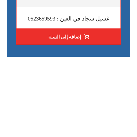
غسيل سجاد في العين : 0523659593
إضافة إلى السلة
رقم الهاتف
0523659593