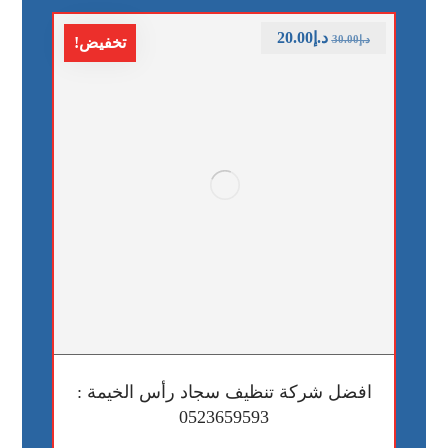
د.إ
20.00
د.إ
30.00
تخفيض!
افضل شركة تنظيف سجاد رأس الخيمة :
0523659593