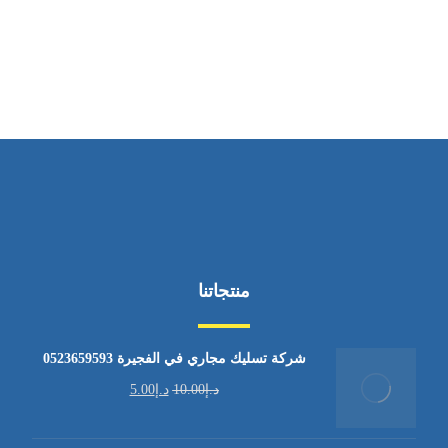
من السبت إلى الجمعة 9:٠٠ - 12:٠٠
منتجاتنا
شركة تسليك مجاري في الفجيرة 0523659593
د.إ
10.00
د.إ
5.00