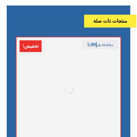
منتجات ذات صلة
د.إ
5.00
د.إ
10.00
تخفيض!