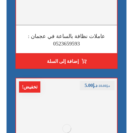
عاملات نظافة بالساعة في عجمان :
0523659593
إضافة إلى السلة
د.إ
5.00
د.إ
10.00
تخفيض!