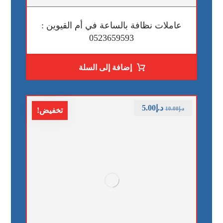
عاملات نظافة بالساعة في أم القيوين :
0523659593
إضافة إلى السلة
د.إ
5.00
د.إ
10.00
تخفيض!