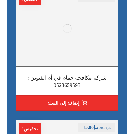
شركة مكافحة حمام في أم القيوين :
0523659593
إضافة إلى السلة
د.إ
15.00
د.إ
20.00
تخفيض!