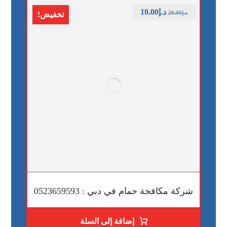
د.إ
10.00
د.إ
20.00
تخفيض!
شركة مكافحة حمام في دبي : 0523659593
إضافة إلى السلة