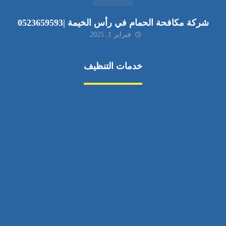
شركة مكافحة الحمام في رأس الخيمة |0523659593
فبراير 1, 2025
خدمات التنظيف
مكافحة الآفات
مركبة
بناء
غسيل سيارة
صيانة
تجاري
عادي
خدمات
الداخلية
الخارج
اتصال