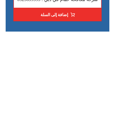
إضافة إلى السلة
رقم الهاتف
0523659593