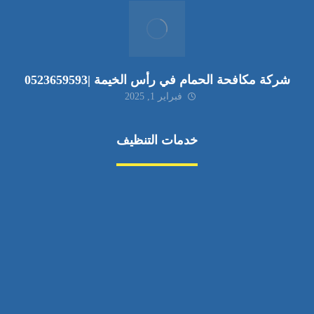
شركة مكافحة الحمام في رأس الخيمة |0523659593
فبراير 1, 2025
خدمات التنظيف
مكافحة الآفات
مركبة
بناء
غسيل سيارة
صيانة
تجاري
عادي
خدمات