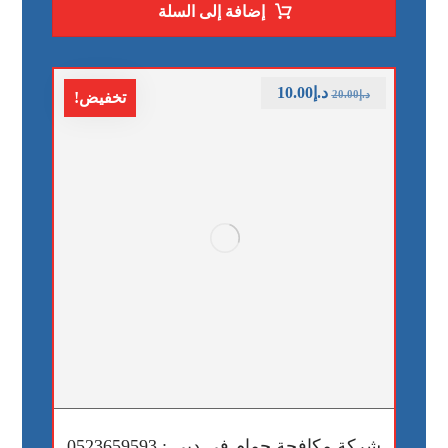
إضافة إلى السلة
د.إ
10.00
د.إ
20.00
تخفيض!
شركة مكافحة حمام في دبي : 0523659593