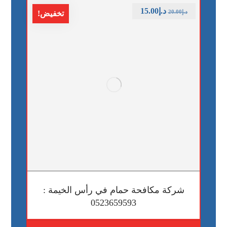
د.إ
15.00
د.إ
20.00
تخفيض!
شركة مكافحة حمام في رأس الخيمة :
0523659593