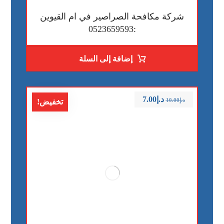
شركة مكافحة الصراصير في ام القيوين
:0523659593
إضافة إلى السلة
د.إ
7.00
د.إ
10.00
تخفيض!