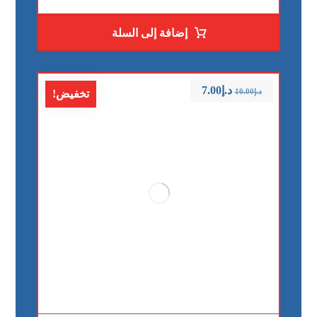
إضافة إلى السلة
د.إ
7.00
د.إ
10.00
تخفيض!