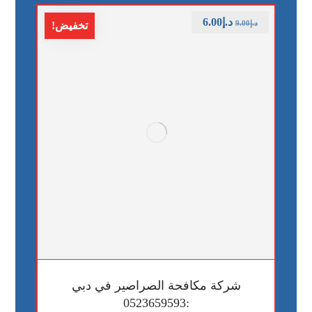
د.إ
6.00
د.إ
9.00
تخفيض!
شركة مكافحة الصراصير في دبي
:0523659593