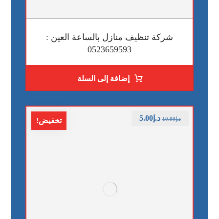
شركة تنظيف منازل بالساعة العين :
0523659593
إضافة إلى السلة
د.إ
5.00
د.إ
10.00
تخفيض!