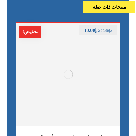
منتجات ذات صلة
د.إ
10.00
د.إ
20.00
تخفيض!