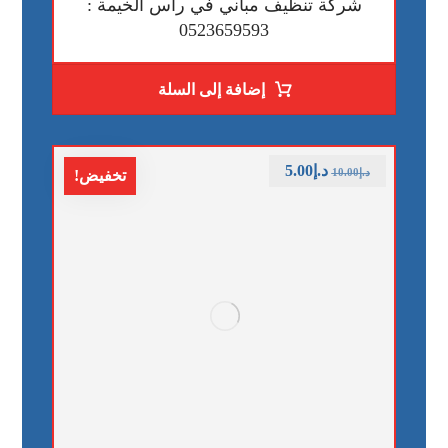
شركة تنظيف مباني في رأس الخيمة :
0523659593
إضافة إلى السلة
د.إ
5.00
د.إ
10.00
تخفيض!