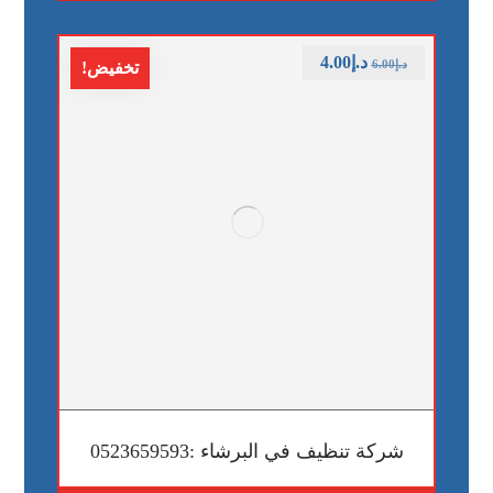
د.إ
4.00
د.إ
6.00
تخفيض!
شركة تنظيف في البرشاء :0523659593