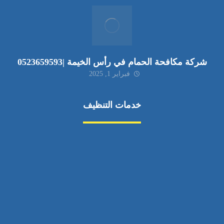
شركة مكافحة الحمام في رأس الخيمة |0523659593
فبراير 1, 2025
خدمات التنظيف
مكافحة الآفات
مركبة
بناء
غسيل سيارة
صيانة
تجاري
عادي
خدمات