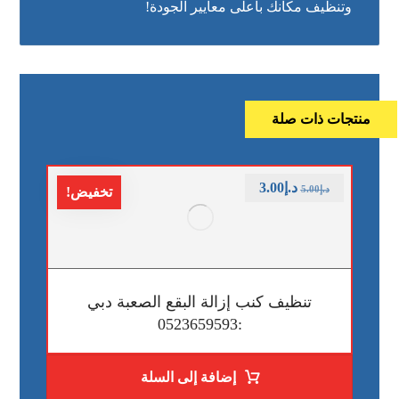
وتنظيف مكانك بأعلى معايير الجودة!
منتجات ذات صلة
د.إ
3.00
د.إ
5.00
تخفيض!
تنظيف كنب إزالة البقع الصعبة دبي
:0523659593
إضافة إلى السلة