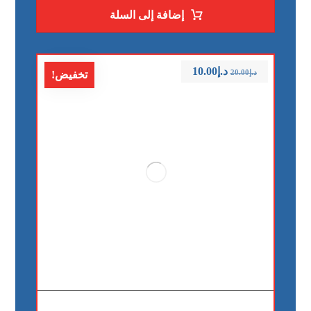
إضافة إلى السلة
د.إ
10.00
د.إ
20.00
تخفيض!