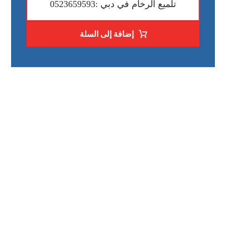
تلميع الرخام في دبي :0523659593
إضافة إلى السلة
رقم الهاتف
0523659593