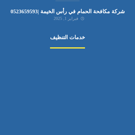
شركة مكافحة الحمام في رأس الخيمة |0523659593
فبراير 1, 2025
خدمات التنظيف
مكافحة الآفات
مركبة
بناء
غسيل سيارة
صيانة
تجاري
عادي
خدمات
الداخلية
الخارج
اتصال