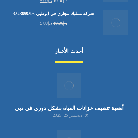
د.إ
10.00
د.إ
5.00
شركة تسليك مجاري في ابوظبي 0523659593
د.إ
10.00
د.إ
5.00
أحدث الأخبار
أهمية تنظيف خزانات المياه بشكل دوري في دبي
ديسمبر 25, 2025