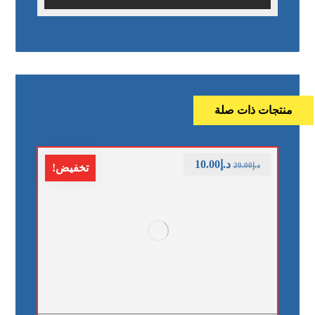
منتجات ذات صلة
د.إ
10.00
د.إ
20.00
تخفيض!