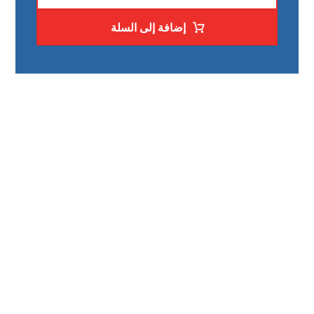
إضافة إلى السلة
رقم الهاتف
0523659593
مواقعنا