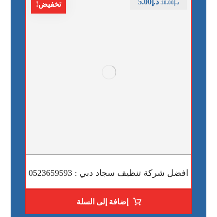
د.إ
5.00
د.إ
10.00
تخفيض!
افضل شركة تنظيف سجاد دبي : 0523659593
إضافة إلى السلة