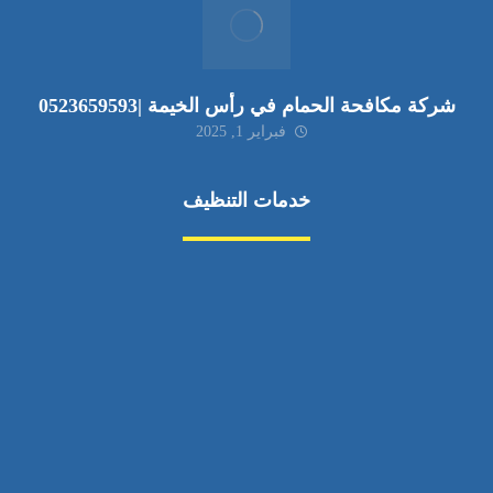
شركة مكافحة الحمام في رأس الخيمة |0523659593
فبراير 1, 2025
خدمات التنظيف
مكافحة الآفات
مركبة
بناء
غسيل سيارة
صيانة
تجاري
عادي
خدمات
الداخلية