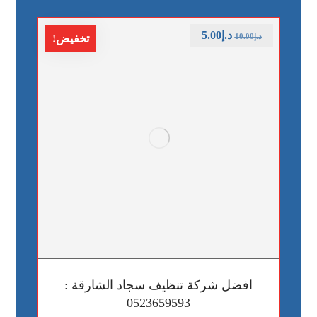
د.إ
5.00
د.إ
10.00
تخفيض!
افضل شركة تنظيف سجاد الشارقة :
0523659593