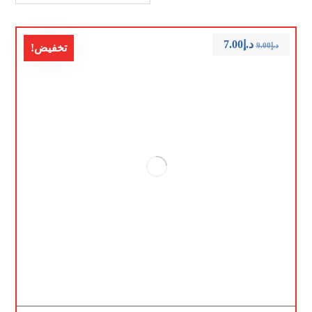
د.إ
7.00
د.إ
9.00
تخفيض!