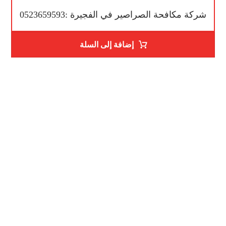
شركة مكافحة الصراصير في الفجيرة :0523659593
إضافة إلى السلة
رقم الهاتف
0523659593