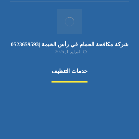
شركة مكافحة الحمام في رأس الخيمة |0523659593
فبراير 1, 2025
خدمات التنظيف
مكافحة الآفات
مركبة
بناء
غسيل سيارة
صيانة
تجاري
عادي