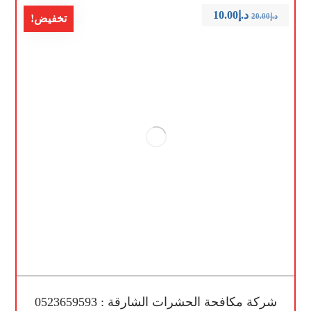
د.إ
10.00
د.إ
20.00
تخفيض!
شركة مكافحة الحشرات الشارقة : 0523659593