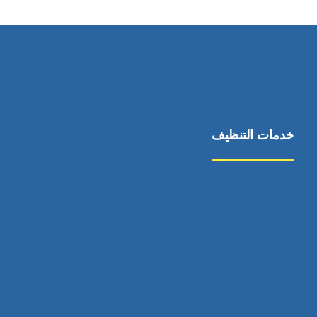
خدمات التنظيف
مكافحة الآفات
مركبة
بناء
غسيل سيارة
صيانة
تجاري
عادي
خدمات
الداخلية
الخارج
اتصال
لورم