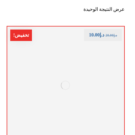
عرض النتيجة الوحيدة
د.إ
10.00
تخفيض!
د.إ
20.00