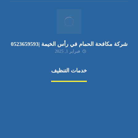
شركة مكافحة الحمام في رأس الخيمة |0523659593
فبراير 1, 2025
خدمات التنظيف
مكافحة الآفات
مركبة
بناء
غسيل سيارة
صيانة
تجاري
عادي