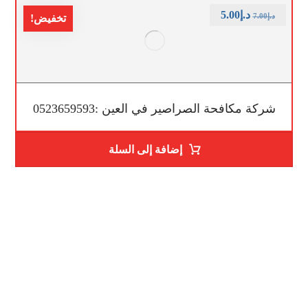
د.إ
5.00
د.إ
7.00
تخفيض!
شركة مكافحة الصراصير في العين :0523659593
إضافة إلى السلة