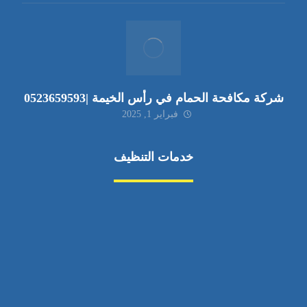
شركة مكافحة الحمام في رأس الخيمة |0523659593
فبراير 1, 2025
خدمات التنظيف
مكافحة الآفات
مركبة
بناء
غسيل سيارة
صيانة
تجاري
عادي