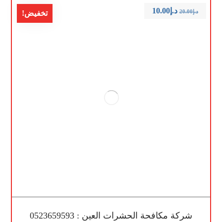
د.إ
10.00
د.إ
20.00
تخفيض!
شركة مكافحة الحشرات العين : 0523659593