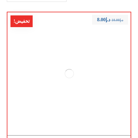
د.إ
8.00
د.إ
10.00
تخفيض!