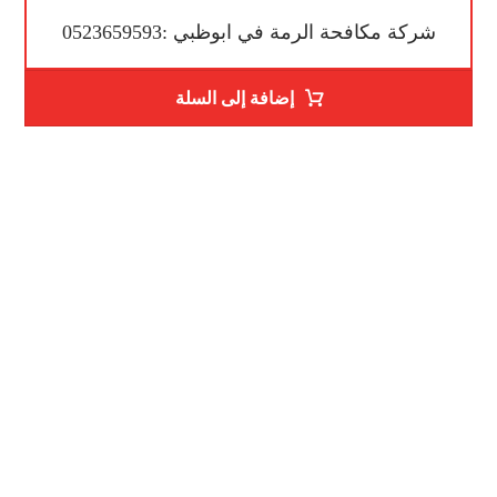
شركة مكافحة الرمة في ابوظبي :0523659593
إضافة إلى السلة
رقم الهاتف
0523659593