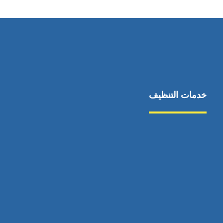
خدمات التنظيف
مكافحة الآفات
مركبة
بناء
غسيل سيارة
صيانة
تجاري
عادي
خدمات
الداخلية
الخارج
اتصال
لورم