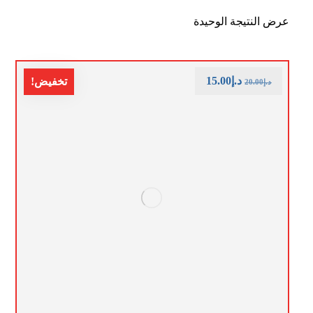
عرض النتيجة الوحيدة
د.إ
15.00
تخفيض!
د.إ
20.00