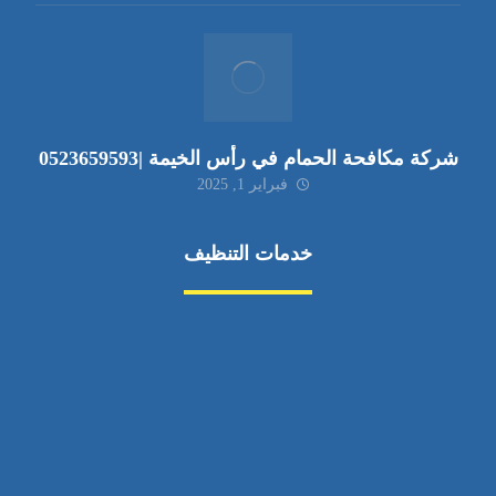
شركة مكافحة الحمام في رأس الخيمة |0523659593
فبراير 1, 2025
خدمات التنظيف
مكافحة الآفات
مركبة
بناء
غسيل سيارة
صيانة
تجاري
عادي