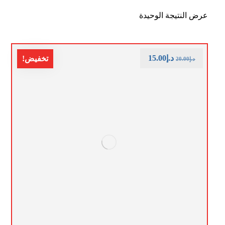
عرض النتيجة الوحيدة
د.إ
15.00
تخفيض!
د.إ
20.00