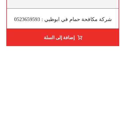
شركة مكافحة حمام في ابوظبي : 0523659593
إضافة إلى السلة
ساعات العمل
من السبت إلى الجمعة 9:٠٠ - 12:٠٠