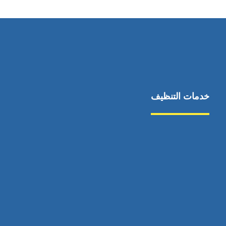
خدمات التنظيف
مكافحة الآفات
مركبة
بناء
غسيل سيارة
صيانة
تجاري
عادي
خدمات
الداخلية
الخارج
اتصال
لورم