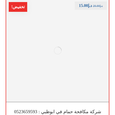
د.إ
15.00
د.إ
20.00
تخفيض!
شركة مكافحة حمام في ابوظبي : 0523659593