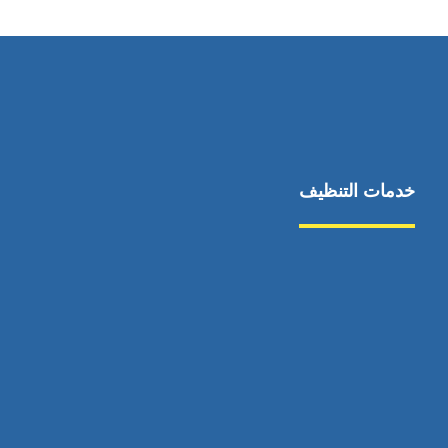
خدمات التنظيف
مكافحة الآفات
مركبة
بناء
غسيل سيارة
صيانة
تجاري
عادي
خدمات
الداخلية
الخارج
اتصال
لورم