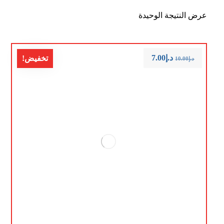
عرض النتيجة الوحيدة
د.إ
7.00
تخفيض!
د.إ
10.00