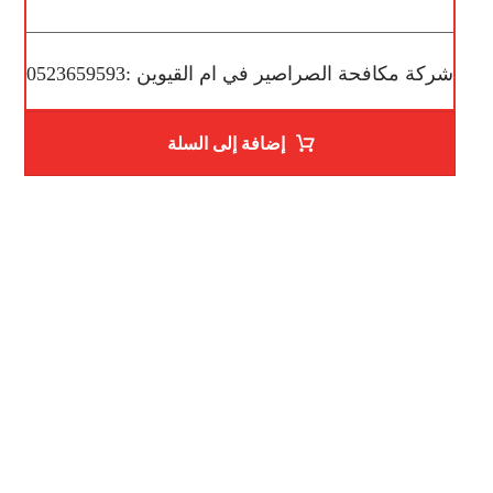
شركة مكافحة الصراصير في ام القيوين :0523659593
إضافة إلى السلة
ساعات العمل
من السبت إلى الجمعة 9:٠٠ - 12:٠٠