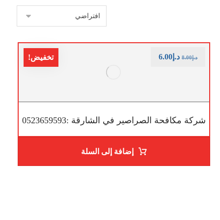
د.إ
6.00
تخفيض!
د.إ
8.00
شركة مكافحة الصراصير في الشارقة :0523659593
إضافة إلى السلة