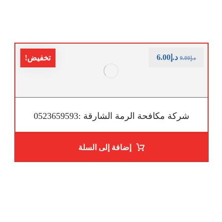
د.إ
6.00
تخفيض!
د.إ
9.00
شركة مكافحة الرمة الشارقة :0523659593
إضافة إلى السلة