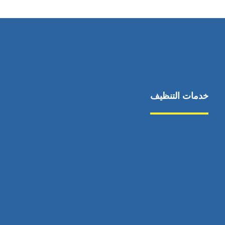
خدمات التنظيف
مكافحة الآفات
مركبة
بناء
غسيل سيارة
صيانة
تجاري
عادي
خدمات
الداخلية
الخارج
اتصال
لورم