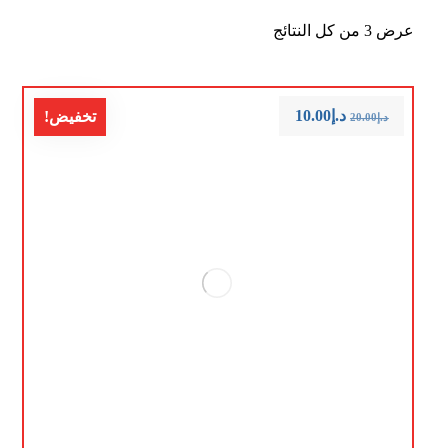
عرض ⁦3⁩ من كل النتائج
د.إ
10.00
تخفيض!
د.إ
20.00