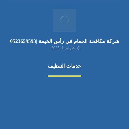
شركة مكافحة الحمام في رأس الخيمة |0523659593
فبراير 1, 2025
خدمات التنظيف
مكافحة الآفات
مركبة
بناء
غسيل سيارة
صيانة
تجاري
عادي