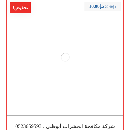
د.إ
10.00
د.إ
20.00
تخفيض!
شركة مكافحة الحشرات أبوظبي : 0523659593