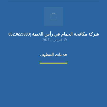
شركة مكافحة الحمام في رأس الخيمة |0523659593
فبراير 1, 2025
خدمات التنظيف
مكافحة الآفات
مركبة
بناء
غسيل سيارة
صيانة
تجاري
عادي