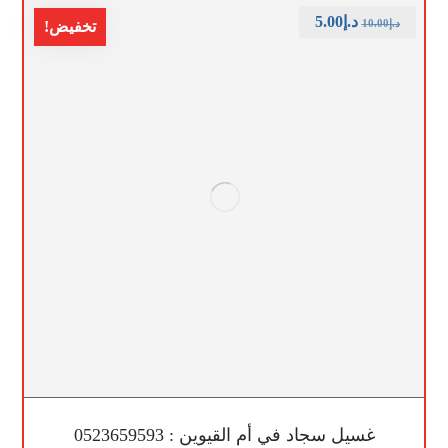
د.إ
5.00
د.إ
10.00
تخفيض!
غسيل سجاد في أم القيوين : 0523659593