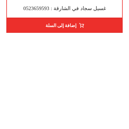
غسيل سجاد في الشارقة : 0523659593
إضافة إلى السلة
رقم الهاتف
0523659593