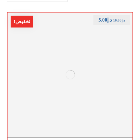
د.إ
5.00
د.إ
10.00
تخفيض!