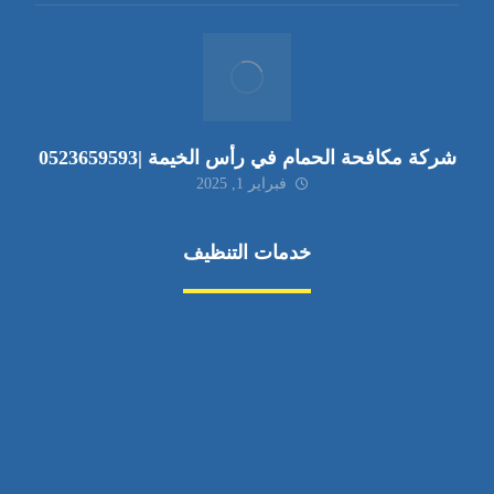
شركة مكافحة الحمام في رأس الخيمة |0523659593
فبراير 1, 2025
خدمات التنظيف
مكافحة الآفات
مركبة
بناء
غسيل سيارة
صيانة
تجاري
عادي