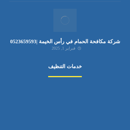
شركة مكافحة الحمام في رأس الخيمة |0523659593
فبراير 1, 2025
خدمات التنظيف
مكافحة الآفات
مركبة
بناء
غسيل سيارة
صيانة
تجاري
عادي