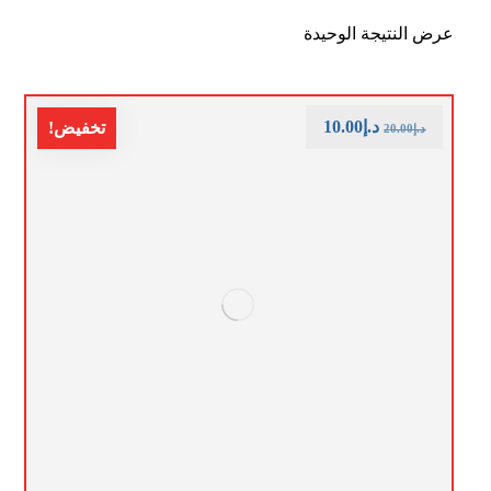
عرض النتيجة الوحيدة
د.إ
10.00
تخفيض!
د.إ
20.00