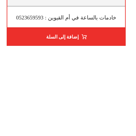
خادمات بالساعة في أم القيوين : 0523659593
إضافة إلى السلة
ساعات العمل
من السبت إلى الجمعة 9:٠٠ - 12:٠٠