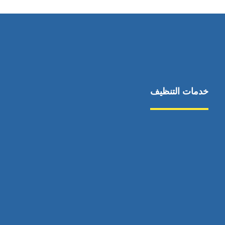
خدمات التنظيف
مكافحة الآفات
مركبة
بناء
غسيل سيارة
صيانة
تجاري
عادي
خدمات
الداخلية
الخارج
اتصال
لورم
معلومات
الخارج