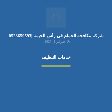
شركة مكافحة الحمام في رأس الخيمة |0523659593
فبراير 1, 2025
خدمات التنظيف
مكافحة الآفات
مركبة
بناء
غسيل سيارة
صيانة
تجاري
عادي