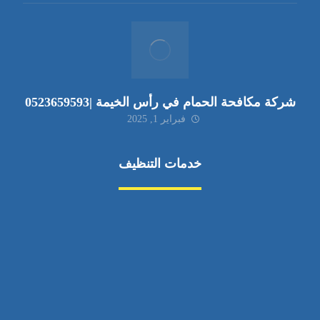
شركة مكافحة الحمام في رأس الخيمة |0523659593
فبراير 1, 2025
خدمات التنظيف
مكافحة الآفات
مركبة
بناء
غسيل سيارة
صيانة
تجاري
عادي