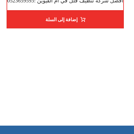
افضل شركة تنظيف فلل في ام القيوين :0523659593
إضافة إلى السلة
ساعات العمل
من السبت إلى الجمعة 9:٠٠ - 12:٠٠