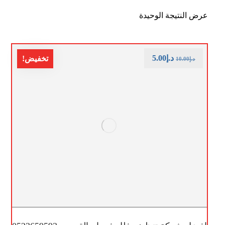
عرض النتيجة الوحيدة
د.إ
5.00
تخفيض!
د.إ
10.00