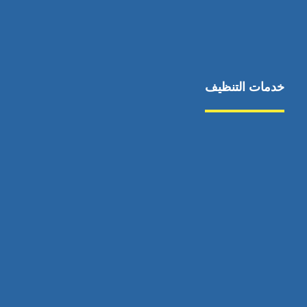
خدمات التنظيف
مكافحة الآفات
مركبة
بناء
غسيل سيارة
صيانة
تجاري
عادي
خدمات
الداخلية
الخارج
اتصال
لورم
معلومات
الخارج
خدمات
خدمات ساخنة