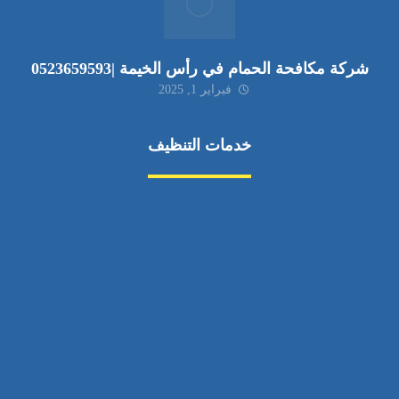
شركة مكافحة الحمام في رأس الخيمة |0523659593
فبراير 1, 2025
خدمات التنظيف
مكافحة الآفات
مركبة
بناء
غسيل سيارة
صيانة
تجاري
عادي
خدمات
الداخلية
الخارج