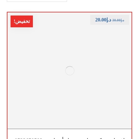
د.إ
20.00
د.إ
30.00
تخفيض!