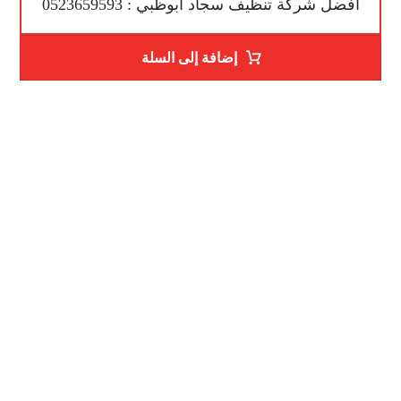
افضل شركة تنظيف سجاد أبوظبي : 0523659593
إضافة إلى السلة
رقم الهاتف
0523659593