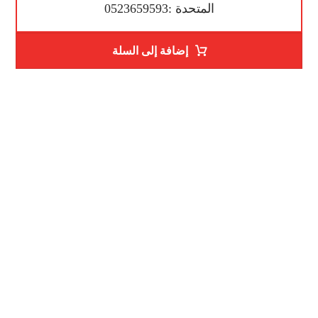
المتحدة :0523659593
إضافة إلى السلة
رقم الهاتف
0523659593