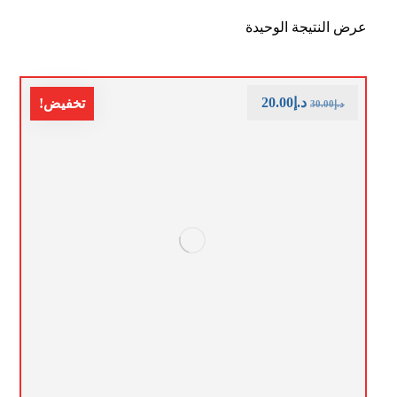
عرض النتيجة الوحيدة
د.إ
20.00
تخفيض!
د.إ
30.00