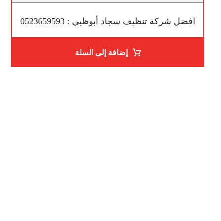
افضل شركة تنظيف سجاد أبوظبي : 0523659593
إضافة إلى السلة
ساعات العمل
من السبت إلى الجمعة 9:٠٠ - 12:٠٠