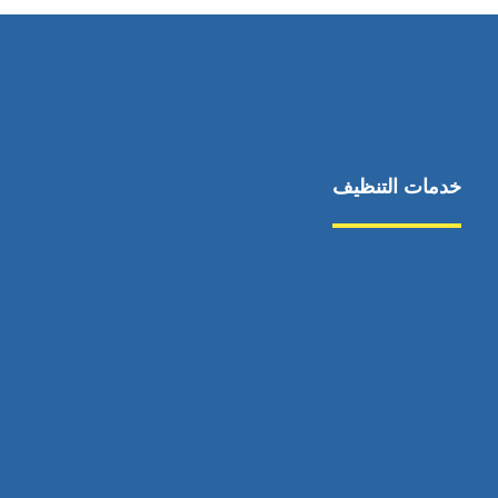
خدمات التنظيف
مكافحة الآفات
مركبة
بناء
غسيل سيارة
صيانة
تجاري
عادي
خدمات
الداخلية
الخارج
اتصال
لورم
معلومات
الخارج