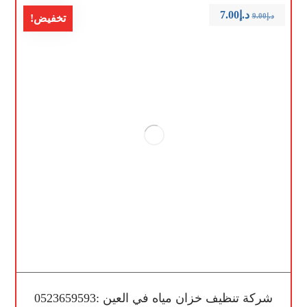
د.إ
7.00
د.إ
9.00
تخفيض!
شركة تنظيف خزان مياه في العين :0523659593