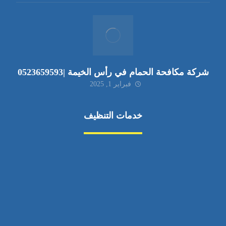
شركة مكافحة الحمام في رأس الخيمة |0523659593
فبراير 1, 2025
خدمات التنظيف
مكافحة الآفات
مركبة
بناء
غسيل سيارة
صيانة
تجاري
عادي