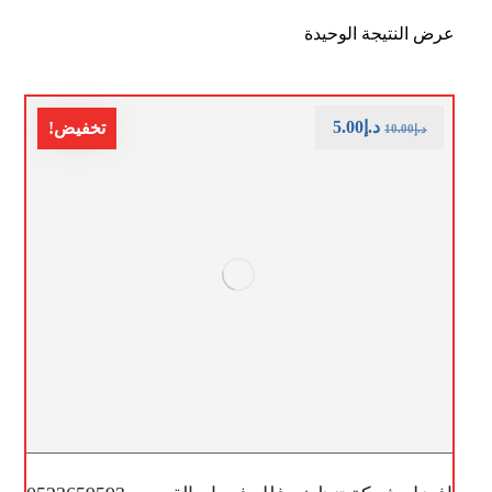
عرض النتيجة الوحيدة
د.إ
5.00
تخفيض!
د.إ
10.00