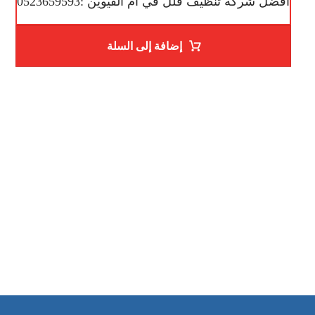
افضل شركة تنظيف فلل في ام القيوين :0523659593
إضافة إلى السلة
ساعات العمل
من السبت إلى الجمعة 9:٠٠ - 12:٠٠