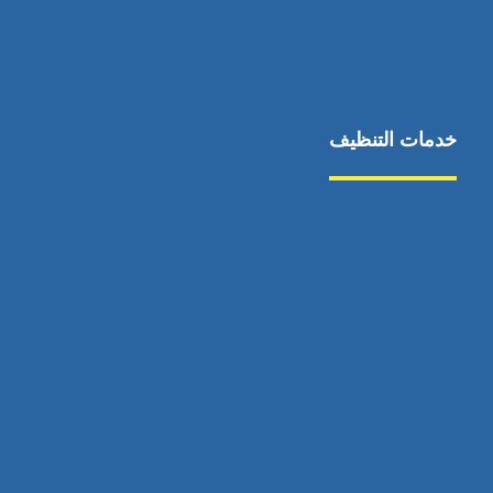
خدمات التنظيف
مكافحة الآفات
مركبة
بناء
غسيل سيارة
صيانة
تجاري
عادي
خدمات
الداخلية
الخارج
اتصال
لورم
معلومات
الخارج
خدمات
خدمات ساخنة