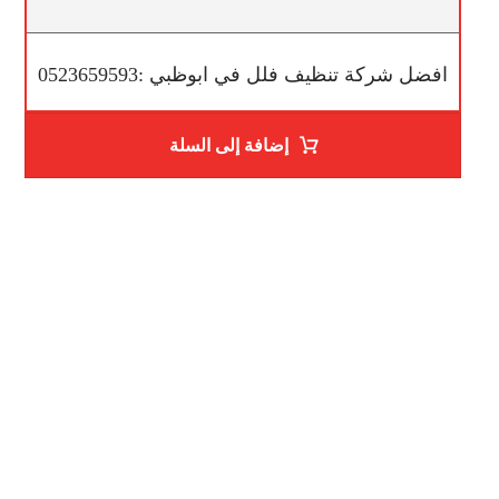
افضل شركة تنظيف فلل في ابوظبي :0523659593
إضافة إلى السلة
ساعات العمل
من السبت إلى الجمعة 9:٠٠ - 12:٠٠