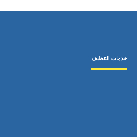
خدمات التنظيف
مكافحة الآفات
مركبة
بناء
غسيل سيارة
صيانة
تجاري
عادي
خدمات
الداخلية
الخارج
اتصال
لورم