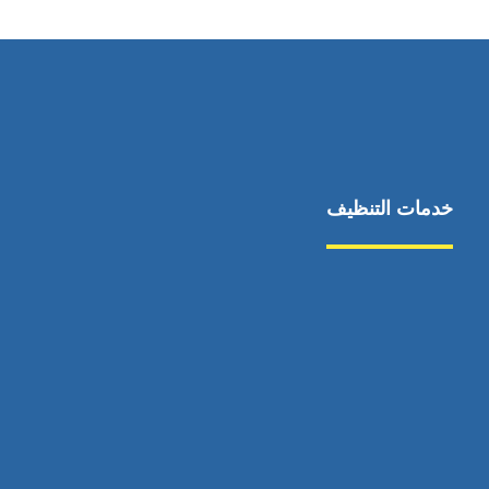
خدمات التنظيف
مكافحة الآفات
مركبة
بناء
غسيل سيارة
صيانة
تجاري
عادي
خدمات
الداخلية
الخارج
اتصال
لورم