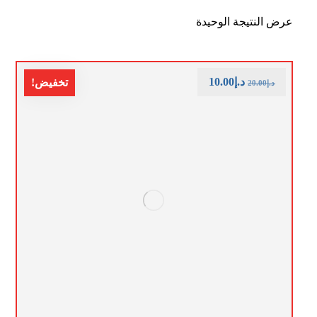
عرض النتيجة الوحيدة
د.إ
10.00
تخفيض!
د.إ
20.00