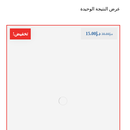
عرض النتيجة الوحيدة
د.إ
15.00
تخفيض!
د.إ
30.00