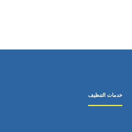
رقم الهاتف
0523659593
خدمات التنظيف
مكافحة الآفات
مركبة
بناء
غسيل سيارة