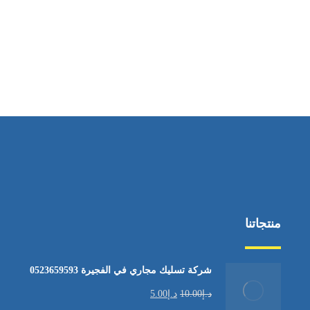
ساعات العمل
من السبت إلى الجمعة 9:٠٠ - 12:٠٠
منتجاتنا
شركة تسليك مجاري في الفجيرة 0523659593
د.إ
10.00
د.إ
5.00