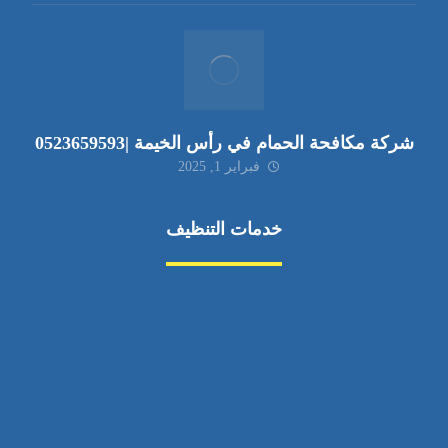
شركة مكافحة الحمام في رأس الخيمة |0523659593
فبراير 1, 2025
خدمات التنظيف
مكافحة الآفات
مركبة
بناء
غسيل سيارة
صيانة
تجاري
عادي