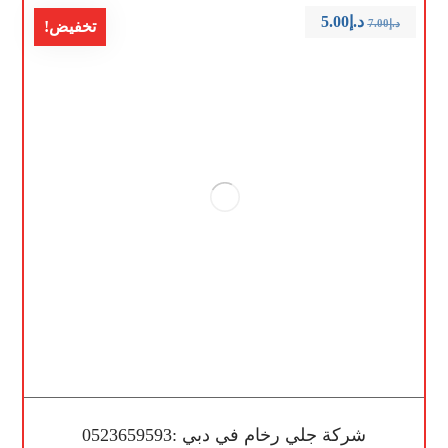
د.إ
5.00
د.إ
7.00
تخفيض!
شركة جلي رخام في دبي :0523659593