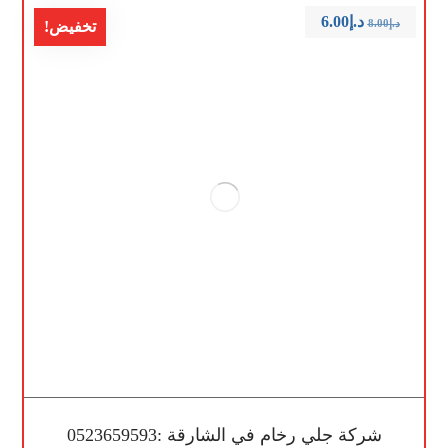
د.إ
6.00
د.إ
8.00
تخفيض!
شركة جلي رخام في الشارقة :0523659593