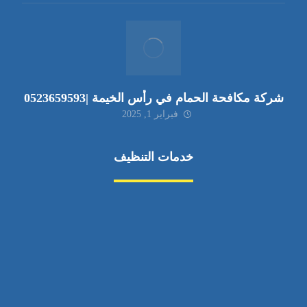
شركة مكافحة الحمام في رأس الخيمة |0523659593
فبراير 1, 2025
خدمات التنظيف
مكافحة الآفات
مركبة
بناء
غسيل سيارة
صيانة
تجاري
عادي