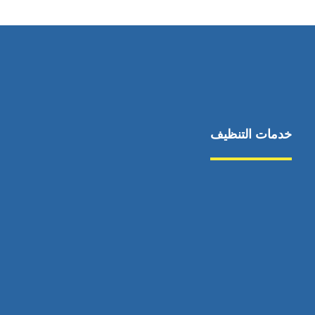
خدمات التنظيف
مكافحة الآفات
مركبة
بناء
غسيل سيارة
صيانة
تجاري
عادي
خدمات
الداخلية
الخارج
اتصال
لورم