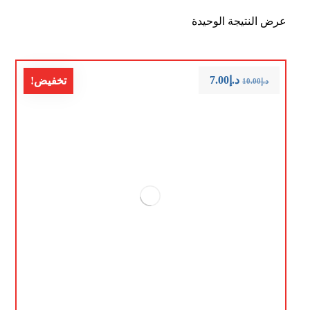
عرض النتيجة الوحيدة
د.إ
7.00
تخفيض!
د.إ
10.00