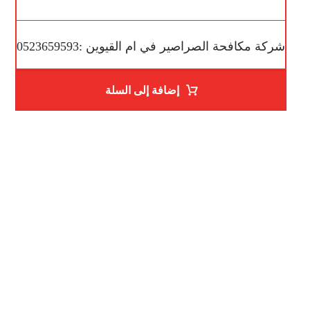
شركة مكافحة الصراصير في ام القيوين :0523659593
إضافة إلى السلة
ساعات العمل
من السبت إلى الجمعة 9:٠٠ - 12:٠٠