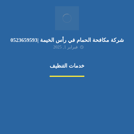
شركة مكافحة الحمام في رأس الخيمة |0523659593
فبراير 1, 2025
خدمات التنظيف
مكافحة الآفات
مركبة
بناء
غسيل سيارة
صيانة
تجاري
عادي