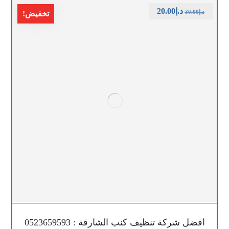
د.إ
20.00
د.إ
30.00
تخفيض!
افضل شركة تنظيف كنب الشارقة : 0523659593