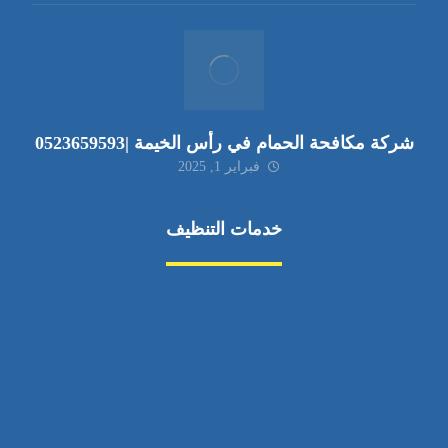
شركة مكافحة الحمام في رأس الخيمة |0523659593
فبراير 1, 2025
خدمات التنظيف
مكافحة الآفات
مركبة
بناء
غسيل سيارة
صيانة
تجاري
عادي