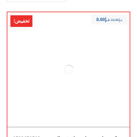
د.إ
8.00
د.إ
10.00
تخفيض!