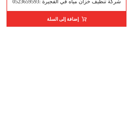
شركة تنظيف خزان مياه في الفجيرة :0523659593
إضافة إلى السلة
رقم الهاتف
0523659593